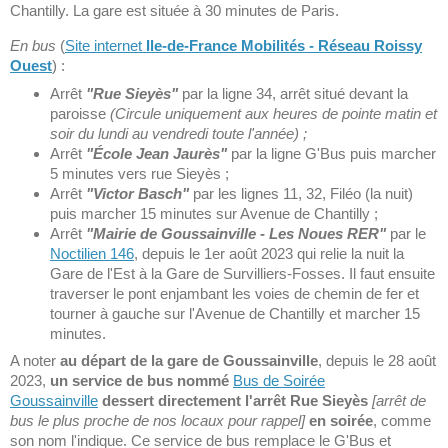
Chantilly. La gare est située à 30 minutes de Paris.
En bus
(
Site internet
Ile-de-France Mobilités - Réseau Roissy
Ouest
) :
Arrêt
"Rue Sieyès"
par la ligne 34, arrêt situé devant la
paroisse
(Circule uniquement aux heures de pointe matin et
soir du lundi au vendredi toute l'année) ;
Arrêt
"École Jean Jaurès"
par la ligne G'Bus puis marcher
5 minutes vers rue Sieyès ;
Arrêt
"Victor Basch"
par les lignes 11, 32, Filéo (la nuit)
puis marcher 15 minutes sur Avenue de Chantilly ;
Arrêt
"Mairie de Goussainville - Les Noues RER"
par le
Noctilien 146
, depuis le 1er août 2023 qui relie la nuit la
Gare de l'Est à la Gare de Survilliers-Fosses. Il faut ensuite
traverser le pont enjambant les voies de chemin de fer et
tourner à gauche sur l'Avenue de Chantilly et marcher 15
minutes.
A noter
au départ de la gare de Goussainville
, depuis le 28 août
2023,
un service de bus nommé
Bus de Soirée
Goussainville
dessert directement l'arrêt Rue Sieyès
[arrêt de
bus le plus proche de nos locaux pour rappel]
en soirée
, comme
son nom l'indique. Ce service de bus remplace le G'Bus et