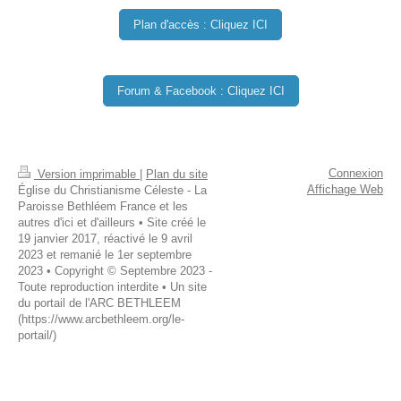
Plan d'accès : Cliquez ICI
Forum & Facebook : Cliquez ICI
Connexion
Version imprimable
|
Plan du site
Affichage Web
Église du Christianisme Céleste - La
Paroisse Bethléem France et les
autres d'ici et d'ailleurs • Site créé le
19 janvier 2017, réactivé le 9 avril
2023 et remanié le 1er septembre
2023 • Copyright © Septembre 2023 -
Toute reproduction interdite • Un site
du portail de l'ARC BETHLEEM
(https://www.arcbethleem.org/le-
portail/)