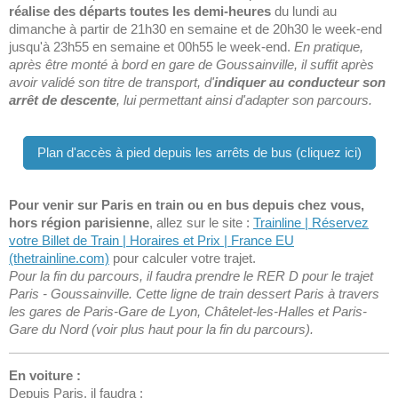
réalise des départs toutes les demi-heures
du lundi au
dimanche à partir de 21h30 en semaine et de 20h30 le week-end
jusqu'à 23h55 en semaine et 00h55 le week-end.
En pratique,
après être monté à bord en gare de Goussainville, il suffit après
avoir validé son titre de transport, d'
indiquer au conducteur son
arrêt de descente
, lui permettant ainsi d'adapter son parcours.
Plan d'accès à pied depuis les arrêts de bus (cliquez ici)
Pour venir sur Paris en train ou en bus depuis chez vous,
hors région parisienne
, allez sur le site :
Trainline | Réservez
votre Billet de Train | Horaires et Prix | France EU
(thetrainline.com)
pour calculer votre trajet.
Pour la fin du parcours, il faudra prendre le RER D pour le trajet
Paris - Goussainville. Cette ligne de train dessert Paris à travers
les gares de Paris-Gare de Lyon, Châtelet-les-Halles et P
aris-
Gare du Nord (voir plus haut pour la fin du parcours).
En voiture :
Depuis Paris, il faudra :